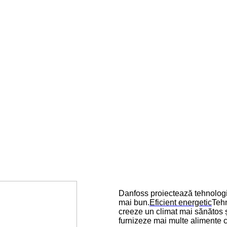
Danfoss proiectează tehnologii
mai bun.
Eficient energetic
Tehn
creeze un climat mai sănătos și
furnizeze mai multe alimente c