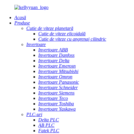
Acasă
Produse
Cutie de viteze planetară
Cutie de viteze elicoidală
Cutie de viteze cu angrenaj cilindric
Invertoare
Invertoare ABB
Invertoare Danfoss
Invertoare Delta
Invertoare Emerosn
Invertoare Mitsubishi
Invertoare Omron
Invertoare Panasonic
Invertoare Schneider
Invertoare Siemens
Invertoare Teco
Invertoare Toshiba
Invertoare Yaskawa
PLC-uri
Delta PLC
AB PLC
Fatek PLC