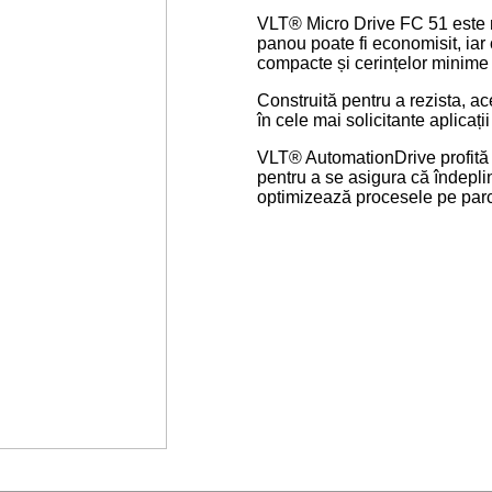
VLT® Micro Drive FC 51 este mi
panou poate fi economisit, iar 
compacte și cerințelor minime 
Construită pentru a rezista, ace
în cele mai solicitante aplicații
VLT® AutomationDrive profită d
pentru a se asigura că îndepli
optimizează procesele pe parcu