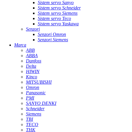
Sistem servo Sanyo
Sistem servo Schneider
Sistem servo Siemens
Sistem servo Teco
Sistem servo Yaskawa
Senzori
Senzori Omron
Senzori Siemens
Marca
ABB
ABBA
Danfoss
Delta
HIWIN
Kinco
MITSUBISHI
Omron
Panasonic
PMI
SANYO DENKI
Schneider
Siemens
TBI
TECO
THK