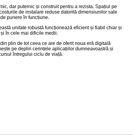
c, dar puternic și construit pentru a rezista. Spațiul pe
costurile de instalare reduse datorită dimensiunilor sale
de punere în funcțiune.
astă unitate robustă funcționează eficient și fiabil chiar și
 și în cele mai dificile medii.
in plin de tot ceea ce are de oferit noua eră digitală
nește pe deplin cerințele aplicațiilor dumneavoastră și
rsul întregului ciclu de viață.