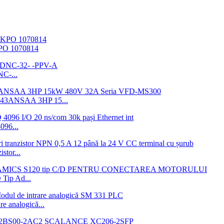
KPO 1070814
NC-...
AMS43ANSAA 3HP 15...
96...
stor...
ip Ad...
 analogică...