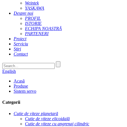
Weintek
YASKAWA
Despre noi
PROFIL
ISTORIE
ECHIPA NOASTRĂ
PARTENERI
Proiect
Serviciu
Ştiri
Contact
English
Acasă
Produse
Sistem servo
Categorii
Cutie de viteze planetară
Cutie de viteze elicoidală
Cutie de viteze cu angrenaj cilindric