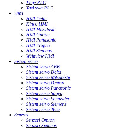
Xinje PLC
Yaskawa PLC
HMI
HMI Delta
Kinco HMI
HMI Mitsubishi
HMI Omron
HMI Panasonic
HMI Proface
HMI Siemens
Weinview HMI
Sistem servo
Sistem servo ABB
Sistem servo Delta
Sistem servo Mitsubishi
Sistem servo Omron
Sistem servo Panasonic
Sistem servo Sanyo
Sistem servo Schneider
Sistem servo Siemens
Sistem servo Teco
Senzori
Senzori Omron
Senzori Siemens