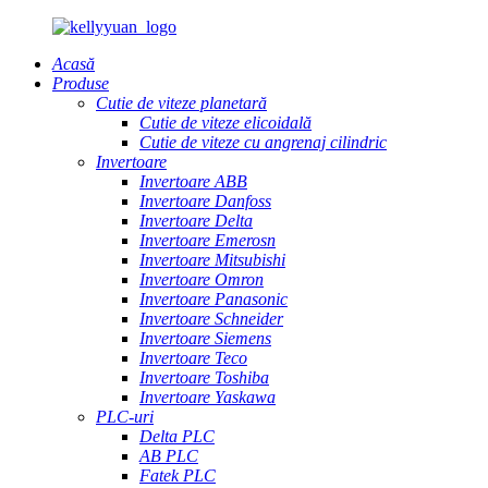
Acasă
Produse
Cutie de viteze planetară
Cutie de viteze elicoidală
Cutie de viteze cu angrenaj cilindric
Invertoare
Invertoare ABB
Invertoare Danfoss
Invertoare Delta
Invertoare Emerosn
Invertoare Mitsubishi
Invertoare Omron
Invertoare Panasonic
Invertoare Schneider
Invertoare Siemens
Invertoare Teco
Invertoare Toshiba
Invertoare Yaskawa
PLC-uri
Delta PLC
AB PLC
Fatek PLC