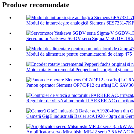
Produse recomandate
Modul de intrare-ieșire analogică Siemens 6ES7331-7K
Servomotor Yaskawa SGDV seria Sigma-V SGDV-1R6
Modul de alimentare pentru comunicatorul de câmp 475
Motor rotativ incremental Pepperl-fuchs original și nou...
Panou operator Siemens OP7/DP12 cu afișaj LC 6AV360
Regulator de viteză al motorului PARKER AC cu acționare
Cameră GigE industrială Basler acA1920-40gm din Germ
Amplificator servo Mitsubishi MR-J2 seria 3,5 kW AC M