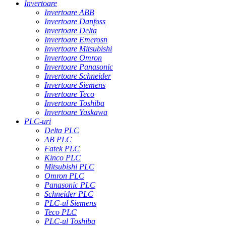
Invertoare
Invertoare ABB
Invertoare Danfoss
Invertoare Delta
Invertoare Emerosn
Invertoare Mitsubishi
Invertoare Omron
Invertoare Panasonic
Invertoare Schneider
Invertoare Siemens
Invertoare Teco
Invertoare Toshiba
Invertoare Yaskawa
PLC-uri
Delta PLC
AB PLC
Fatek PLC
Kinco PLC
Mitsubishi PLC
Omron PLC
Panasonic PLC
Schneider PLC
PLC-ul Siemens
Teco PLC
PLC-ul Toshiba