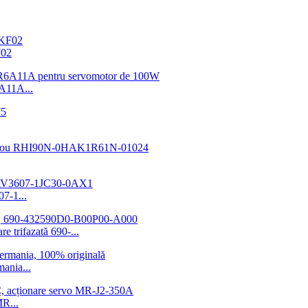
F02
A11A...
7-1...
 trifazată 690-...
ania...
R...