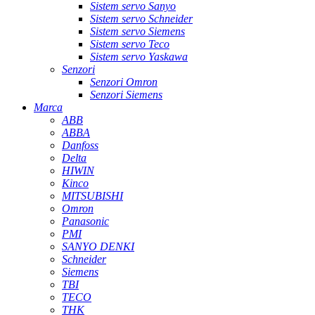
Sistem servo Sanyo
Sistem servo Schneider
Sistem servo Siemens
Sistem servo Teco
Sistem servo Yaskawa
Senzori
Senzori Omron
Senzori Siemens
Marca
ABB
ABBA
Danfoss
Delta
HIWIN
Kinco
MITSUBISHI
Omron
Panasonic
PMI
SANYO DENKI
Schneider
Siemens
TBI
TECO
THK