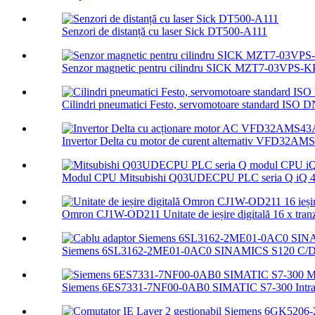
Senzori de distanță cu laser Sick DT500-A111
Senzor magnetic pentru cilindru SICK MZT7-03VPS-
Cilindri pneumatici Festo, servomotoare standard ISO D
Invertor Delta cu motor de curent alternativ VFD32
Modul CPU Mitsubishi Q03UDECPU PLC seria Q iQ 40
Omron CJ1W-OD211 Unitate de ieșire digitală 16 x tranzi
Siemens 6SL3162-2ME01-0AC0 SINAMICS S120 C/D T
Siemens 6ES7331-7NF00-0AB0 SIMATIC S7-300 Intrare